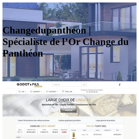
Chan­gedu­pantheon |
Spécialiste de l’Or Change du
Panthéon