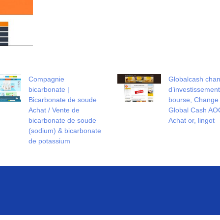
Compagnie
Globalcash chan
bicarbonate |
d’in­vestis­se­ment
Bicarbonate de soude
bourse, Change
Achat / Vente de
Global Cash AO
bicarbonate de soude
Achat or, lingot
(sodium) & bicarbonate
de potassium