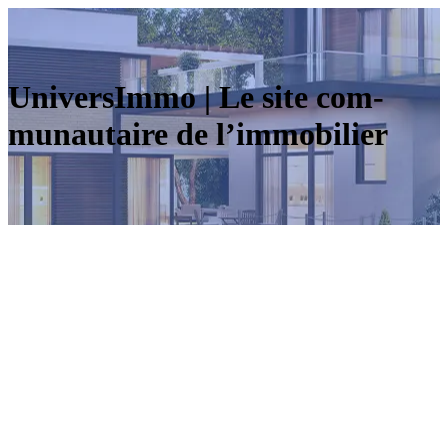
UniversImmo | Le site com­
munautai­re de l’immobilier