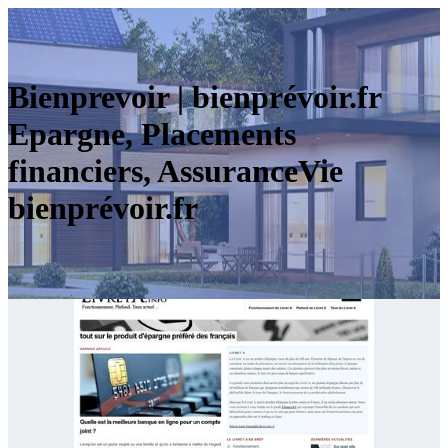
Bienprevoir | bienprévoir.fr
Epargne, Placements
financiers, AssuranceVie
bienprévoir.fr